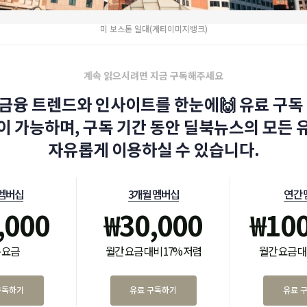
미 보스톤 일대(게티이미지뱅크)
계속 읽으시려면 지금 구독해주세요
금융 트렌드와 인사이트를 한눈에🙌 유료 구독 
이 가능하며, 구독 기간 동안 딜북뉴스의 모든 
자유롭게 이용하실 수 있습니다.
 멤버십
3개월 멤버십
연간 
,000
₩
30,000
₩
10
 요금
월간 요금 대비 17% 저렴
월간 요금 대
구독하기
유료 구독하기
유료 