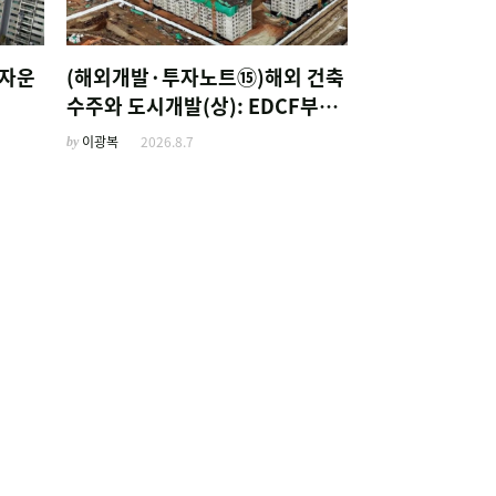
투자운
(해외개발·투자노트⑮)해외 건축
수주와 도시개발(상): EDCF부터
계열사 진출 위한 복합시설까지
by
이광복
2026.8.7