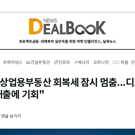
프로젝트금융·대체투자 실무자를 위한 마켓 인텔리전스, 딜북뉴스
📒파이낸스
📊건설부동산
📋인프라
📌에너지
오피니언
🙋🏻‍♂️ 피플
상업용부동산 회복세 잠시 멈춤...
대출에 기회"
-
댓글 남기기