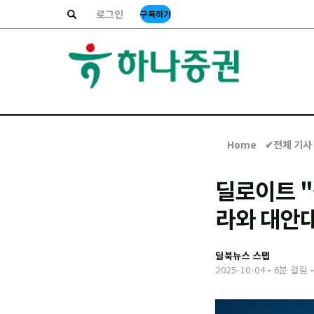
로그인
구독하기
Home
✔︎전체 기사
딜로이트 "
라와 대안
딜북뉴스 스탭
2025-10-04
-
6분 걸림