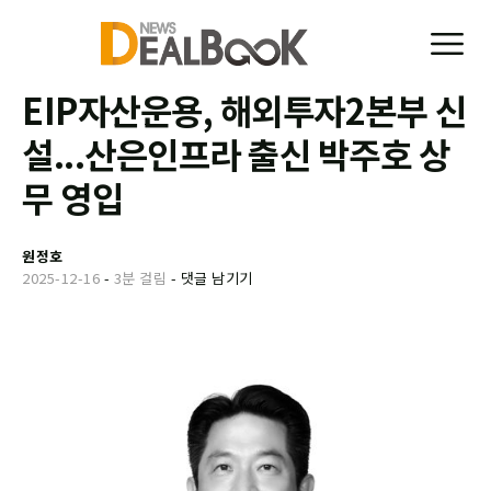
EIP자산운용, 해외투자2본부 신
설...산은인프라 출신 박주호 상
무 영입
원정호
2025-12-16
-
3분 걸림
-
댓글 남기기