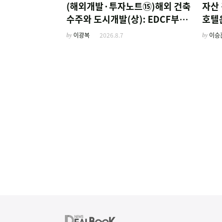
(해외개발·투자노트⑮)해외 건축
자산 
수주와 도시개발(상): EDCF부터
호텔
계열사 진출 위한 복합시설까지
'이
by
이광복
2026.8.7
by
이승