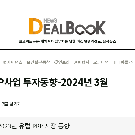
프로젝트금융·대체투자 실무자를 위한 마켓 인텔리전스, 딜북뉴스
📒파이낸스
📊건설부동산
📋인프라
📌에너지
오피니언
🙋🏻‍♂️ 피플
P사업 투자동향-2024년 3월
-
댓글 남기기
년 유럽
시장 동향
2023
PPP