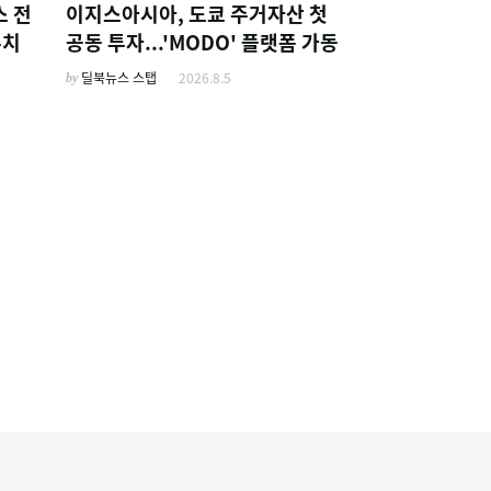
스 전
이지스아시아, 도쿄 주거자산 첫
유치
공동 투자...'MODO' 플랫폼 가동
by
딜북뉴스 스탭
2026.8.5