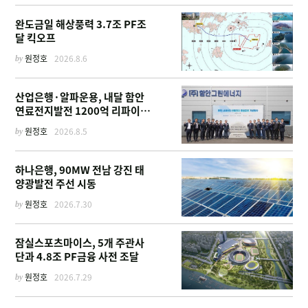
완도금일 해상풍력 3.7조 PF조
달 킥오프
by
원정호
2026.8.6
산업은행·알파운용, 내달 함안
연료전지발전 1200억 리파이낸
싱 주선
by
원정호
2026.8.5
하나은행, 90MW 전남 강진 태
양광발전 주선 시동
by
원정호
2026.7.30
잠실스포츠마이스, 5개 주관사
단과 4.8조 PF금융 사전 조달
by
원정호
2026.7.29