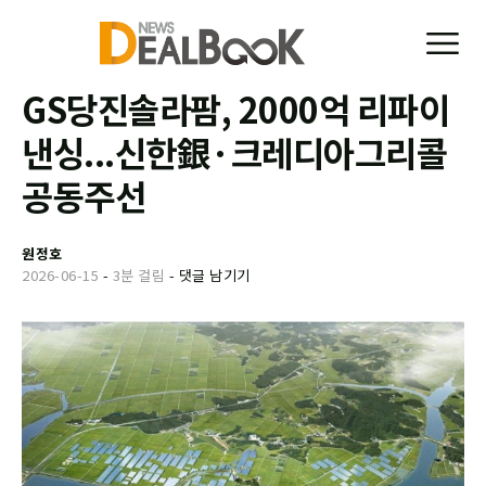
GS당진솔라팜, 2000억 리파이
낸싱...신한銀·크레디아그리콜
공동주선
원정호
2026-06-15
-
3분 걸림
-
댓글 남기기