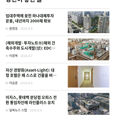
임대주택에 꽂힌 하나대체투자
운용, 내년까지 2000채 확보
by
원정호
2026.8.9
(해외개발·투자노트⑮)해외 건
축수주와 도시개발(상): EDCF
부터 계열사 진출 위한 복합시설
by
이광복
2026.8.7
까지
자산 경량화(Asset-Light): 대
형 호텔은 왜 스스로 건물을 버리
고 '이름'만 팔기 시작했을까
by
이승훈
2026.8.6
이지스, 롯데백 분당점 오피스 전
환 통임차인에 라인플러스 유치
by
딜북뉴스 스탭
2026.8.6