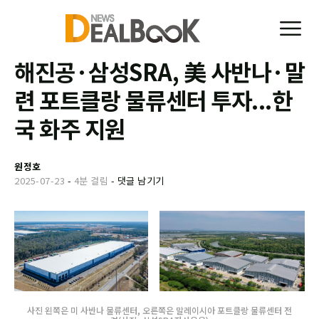
해진공·삼성SRA, 美 사반나·말
련 포트클랑 물류센터 투자...한
국 화주 지원
원정호
2025-07-23
-
4분 걸림
-
댓글 남기기
사진 왼쪽은 미 사반나 물류센터, 오른쪽은 말레이시아 포트클랑 물류센터 전