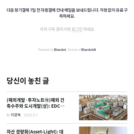
다음 정기결제 7일 전 자동결제 안내 메일을 보내드립니다. 걱정 없이 유료 구
독하세요.
이미 구독 중이시면
로그인
하세요
Powered by
Bluedot
, Partner of
BluedotAI
당신이 놓친 글
(해외개발·투자노트⑮)해외 건
축수주와 도시개발(상): EDCF
부터 계열사 진출 위한 복합시설
by
이광복
2026.8.7
까지
자산 경량화(Asset-Light): 대