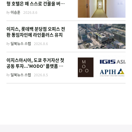
형 호텔은 왜 스스로 건물을 버리
고 '이름'만 팔기 시작했을까
by
이승훈
2026.8.6
이지스, 롯데백 분당점 오피스 전
환 통임차인에 라인플러스 유치
by
딜북뉴스 스탭
2026.8.6
이지스아시아, 도쿄 주거자산 첫
공동 투자...'MODO' 플랫폼 가
동
by
딜북뉴스 스탭
2026.8.5