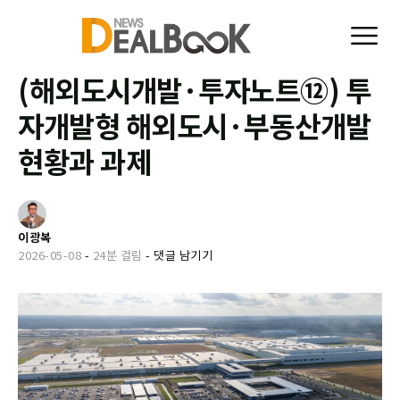
(해외도시개발·투자노트⑫) 투
자개발형 해외도시·부동산개발
현황과 과제
이광복
2026-05-08
-
24분 걸림
-
댓글 남기기