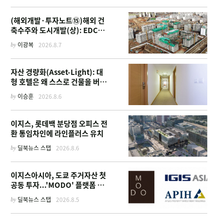
(해외개발·투자노트⑮)해외 건
축수주와 도시개발(상): EDCF
부터 계열사 진출 위한 복합시설
by
이광복
2026.8.7
까지
자산 경량화(Asset-Light): 대
형 호텔은 왜 스스로 건물을 버리
고 '이름'만 팔기 시작했을까
by
이승훈
2026.8.6
이지스, 롯데백 분당점 오피스 전
환 통임차인에 라인플러스 유치
by
딜북뉴스 스탭
2026.8.6
이지스아시아, 도쿄 주거자산 첫
공동 투자...'MODO' 플랫폼 가
동
by
딜북뉴스 스탭
2026.8.5