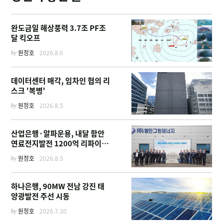
완도금일 해상풍력 3.7조 PF조
달 킥오프
by
원정호
2026.8.6
데이터센터 매각, 임차인 협의 리
스크 '복병'
by
원정호
2026.8.5
산업은행·알파운용, 내달 함안
연료전지발전 1200억 리파이낸
싱 주선
by
원정호
2026.8.5
하나은행, 90MW 전남 강진 태
양광발전 주선 시동
by
원정호
2026.7.30