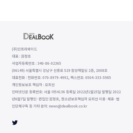
(주)인프라와이드
대표 : 원정호
사업자등록번호 : 340-86-02365
(06149) 서울특별시 강남구 선릉로 529 함양재빌딩 2층, 2008호
대표전화 : 전화번호: 070-8979-4992, 팩스번호: 0504-333-5985
개인정보보호 책임자 : 모희선
인터넷신문 등록번호: 서울 아54136 등록일 2022년1월25일 발행일 2022
년6월7일 발행인·편집인 원정호, 청소년보호책임자 모희선 이용·제휴·법
인단체구독 등 기타 문의: news@dealbook.co.kr