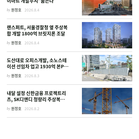
이마트 개발부지' 품는다
by
원정호
2026.8.4
랜스퍼트, 서울경찰청 옆 주상복
합 개발 1800억 브릿지론 조달
by
원정호
2026.8.4
도산대로 오피스개발, 소노스테
이션 선임차 업고 1930억 본PF
확보
by
원정호
2026.8.3
내달 설정 신한금융 프로젝트리
츠, SK디앤디 청량리 주상복합
부지 매입
by
원정호
2026.8.2