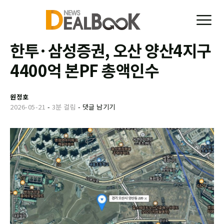
한투·삼성증권, 오산 양산4지구
4400억 본PF 총액인수
원정호
2026-05-21
-
3분 걸림
-
댓글 남기기