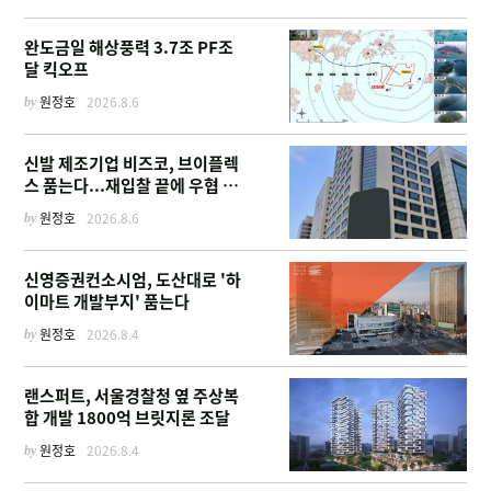
완도금일 해상풍력 3.7조 PF조
달 킥오프
by
원정호
2026.8.6
신발 제조기업 비즈코, 브이플렉
스 품는다...재입찰 끝에 우협 선
정
by
원정호
2026.8.6
신영증권컨소시엄, 도산대로 '하
이마트 개발부지' 품는다
by
원정호
2026.8.4
랜스퍼트, 서울경찰청 옆 주상복
합 개발 1800억 브릿지론 조달
by
원정호
2026.8.4