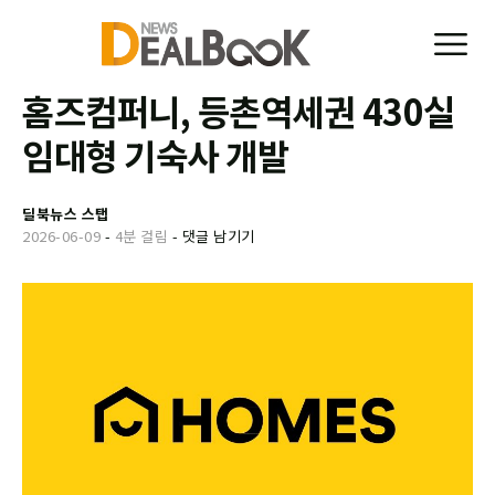
홈즈컴퍼니, 등촌역세권 430실
임대형 기숙사 개발
딜북뉴스 스탭
2026-06-09
-
4분 걸림
-
댓글 남기기