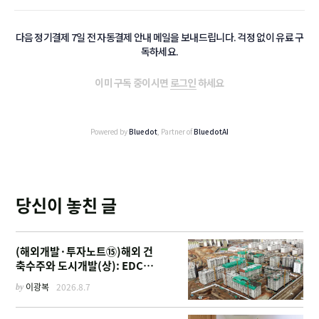
다음 정기결제 7일 전 자동결제 안내 메일을 보내드립니다. 걱정 없이 유료 구
독하세요.
이미 구독 중이시면
로그인
하세요
Powered by
Bluedot
, Partner of
BluedotAI
당신이 놓친 글
(해외개발·투자노트⑮)해외 건
축수주와 도시개발(상): EDCF
부터 계열사 진출 위한 복합시설
by
이광복
2026.8.7
까지