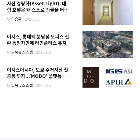
자산 경량화(Asset-Light): 대
형 호텔은 왜 스스로 건물을 버리
고 '이름'만 팔기 시작했을까
by
이승훈
2026.8.6
이지스, 롯데백 분당점 오피스 전
환 통임차인에 라인플러스 유치
by
딜북뉴스 스탭
2026.8.6
이지스아시아, 도쿄 주거자산 첫
공동 투자...'MODO' 플랫폼 가
동
by
딜북뉴스 스탭
2026.8.5