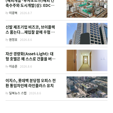
(해외개발·투자노트⑮)해외 건
축수주와 도시개발(상): EDCF
부터 계열사 진출 위한 복합시설
by
이광복
2026.8.7
까지
신발 제조기업 비즈코, 브이플렉
스 품는다...재입찰 끝에 우협 선
정
by
원정호
2026.8.6
자산 경량화(Asset-Light): 대
형 호텔은 왜 스스로 건물을 버리
고 '이름'만 팔기 시작했을까
by
이승훈
2026.8.6
이지스, 롯데백 분당점 오피스 전
환 통임차인에 라인플러스 유치
by
딜북뉴스 스탭
2026.8.6