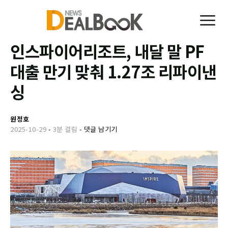
인스파이어리조트, 내달 말 PF
대출 만기 맞춰 1.27조 리파이낸
싱
원정호
2025-10-29
-
3분 걸림
-
댓글 남기기