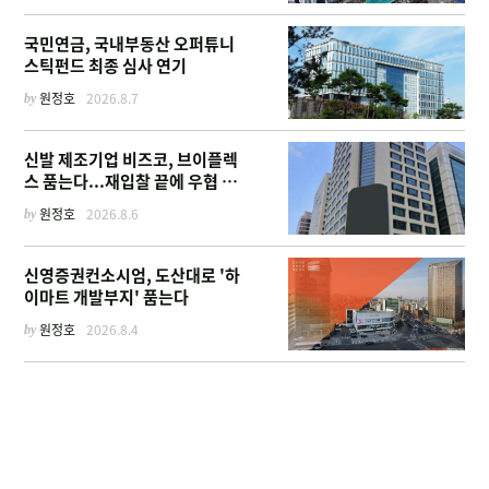
국민연금, 국내부동산 오퍼튜니
스틱펀드 최종 심사 연기
by
원정호
2026.8.7
신발 제조기업 비즈코, 브이플렉
스 품는다...재입찰 끝에 우협 선
정
by
원정호
2026.8.6
신영증권컨소시엄, 도산대로 '하
이마트 개발부지' 품는다
by
원정호
2026.8.4