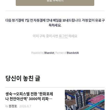
유료 구독하기
다음 정기결제 7일 전 자동결제 안내 메일을 보내드립니다. 걱정 없이 유료 구
독하세요.
이미 구독 중이시면
로그인
하세요
Powered by
Bluedot
, Partner of
BluedotAI
당신이 놓친 글
생숙→오피스텔 전환 '한화포레
나 천안아산역' 3000억 리파이
낸싱
by
원정호
2026.8.7