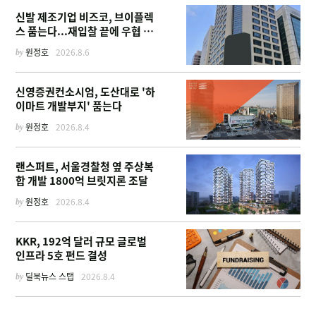
신발 제조기업 비즈코, 브이플렉
스 품는다...재입찰 끝에 우협 선
정
by
원정호
2026.8.6
신영증권컨소시엄, 도산대로 '하
이마트 개발부지' 품는다
by
원정호
2026.8.4
랜스퍼트, 서울경찰청 옆 주상복
합 개발 1800억 브릿지론 조달
by
원정호
2026.8.4
KKR, 192억 달러 규모 글로벌
인프라 5호 펀드 결성
by
딜북뉴스 스탭
2026.8.4