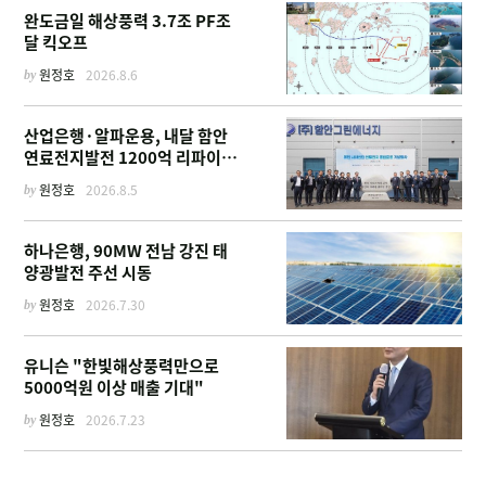
완도금일 해상풍력 3.7조 PF조
달 킥오프
by
원정호
2026.8.6
산업은행·알파운용, 내달 함안
연료전지발전 1200억 리파이낸
싱 주선
by
원정호
2026.8.5
하나은행, 90MW 전남 강진 태
양광발전 주선 시동
by
원정호
2026.7.30
유니슨 "한빛해상풍력만으로
5000억원 이상 매출 기대"
by
원정호
2026.7.23