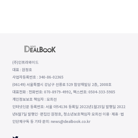
(주)인프라와이드
대표 : 원정호
사업자등록번호 : 340-86-02365
(06149) 서울특별시 강남구 선릉로 529 함양재빌딩 2층, 2008호
대표전화 : 전화번호: 070-8979-4992, 팩스번호: 0504-333-5985
개인정보보호 책임자 : 모희선
인터넷신문 등록번호: 서울 아54136 등록일 2022년1월25일 발행일 2022
년6월7일 발행인·편집인 원정호, 청소년보호책임자 모희선 이용·제휴·법
인단체구독 등 기타 문의: news@dealbook.co.kr