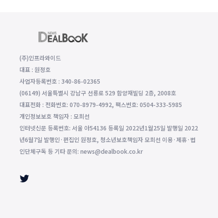
(주)인프라와이드
대표 : 원정호
사업자등록번호 : 340-86-02365
(06149) 서울특별시 강남구 선릉로 529 함양재빌딩 2층, 2008호
대표전화 : 전화번호: 070-8979-4992, 팩스번호: 0504-333-5985
개인정보보호 책임자 : 모희선
인터넷신문 등록번호: 서울 아54136 등록일 2022년1월25일 발행일 2022
년6월7일 발행인·편집인 원정호, 청소년보호책임자 모희선 이용·제휴·법
인단체구독 등 기타 문의: news@dealbook.co.kr