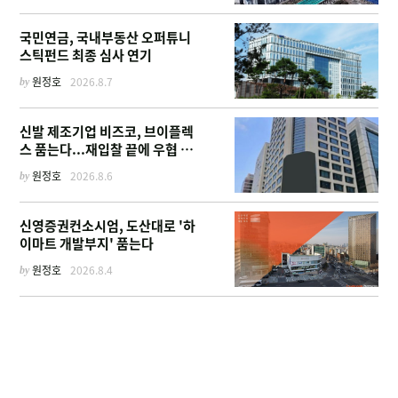
국민연금, 국내부동산 오퍼튜니
스틱펀드 최종 심사 연기
by
원정호
2026.8.7
신발 제조기업 비즈코, 브이플렉
스 품는다...재입찰 끝에 우협 선
정
by
원정호
2026.8.6
신영증권컨소시엄, 도산대로 '하
이마트 개발부지' 품는다
by
원정호
2026.8.4