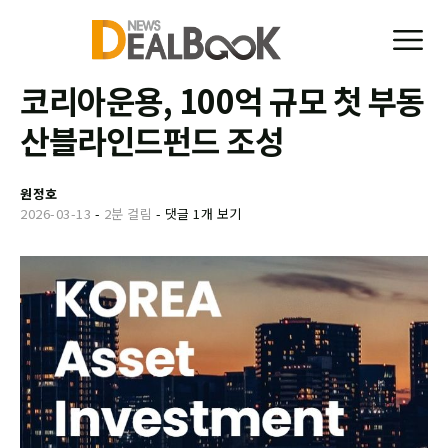
코리아운용, 100억 규모 첫 부동
산블라인드펀드 조성
원정호
2026-03-13
-
2분 걸림
-
댓글 1개 보기