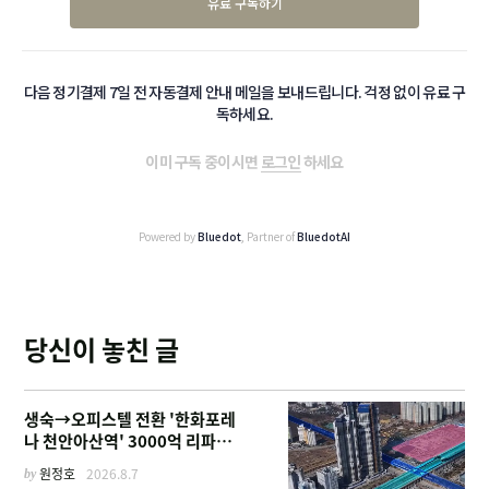
유료 구독하기
다음 정기결제 7일 전 자동결제 안내 메일을 보내드립니다. 걱정 없이 유료 구
독하세요.
이미 구독 중이시면
로그인
하세요
Powered by
Bluedot
, Partner of
BluedotAI
당신이 놓친 글
생숙→오피스텔 전환 '한화포레
나 천안아산역' 3000억 리파이
낸싱
by
원정호
2026.8.7