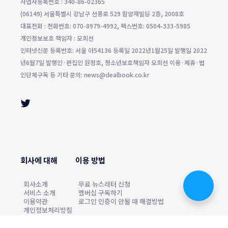
사업자등록번호 : 340-86-02365
(06149) 서울특별시 강남구 선릉로 529 함양재빌딩 2층, 2008호
대표전화 : 전화번호: 070-8979-4992, 팩스번호: 0504-333-5985
개인정보보호 책임자 : 모희선
인터넷신문 등록번호: 서울 아54136 등록일 2022년1월25일 발행일 2022
년6월7일 발행인·편집인 원정호, 청소년보호책임자 모희선 이용·제휴·법
인단체구독 등 기타 문의: news@dealbook.co.kr
회사에 대해
이용 방법
회사소개
무료 뉴스레터 신청
서비스 소개
멤버십 구독하기
이용약관
로그인 인증이 안될 때 해결방법
개인정보처리방침