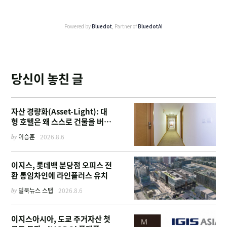
Powered by
Bluedot
, Partner of
BluedotAI
당신이 놓친 글
자산 경량화(Asset-Light): 대
형 호텔은 왜 스스로 건물을 버리
고 '이름'만 팔기 시작했을까
by
이승훈
2026.8.6
이지스, 롯데백 분당점 오피스 전
환 통임차인에 라인플러스 유치
by
딜북뉴스 스탭
2026.8.6
이지스아시아, 도쿄 주거자산 첫