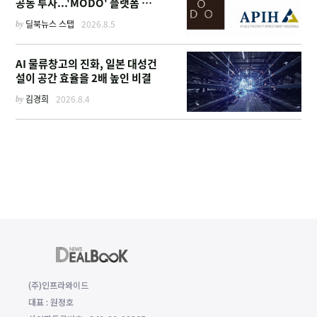
공동 투자...'MODO' 플랫폼 가
동
by
딜북뉴스 스탭
2026.8.5
AI 물류창고의 진화, 일본 대성건
설이 공간 효율을 2배 높인 비결
by
김경희
2026.8.4
(주)인프라와이드
대표 : 원정호