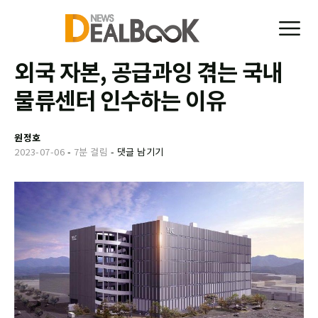
외국 자본, 공급과잉 겪는 국내
물류센터 인수하는 이유
원정호
2023-07-06
-
7분 걸림
-
댓글 남기기