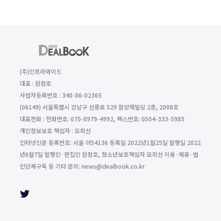
(주)인프라와이드
대표 : 원정호
사업자등록번호 : 340-86-02365
(06149) 서울특별시 강남구 선릉로 529 함양재빌딩 2층, 2008호
대표전화 : 전화번호: 070-8979-4992, 팩스번호: 0504-333-5985
개인정보보호 책임자 : 모희선
인터넷신문 등록번호: 서울 아54136 등록일 2022년1월25일 발행일 2022
년6월7일 발행인·편집인 원정호, 청소년보호책임자 모희선 이용·제휴·법
인단체구독 등 기타 문의: news@dealbook.co.kr