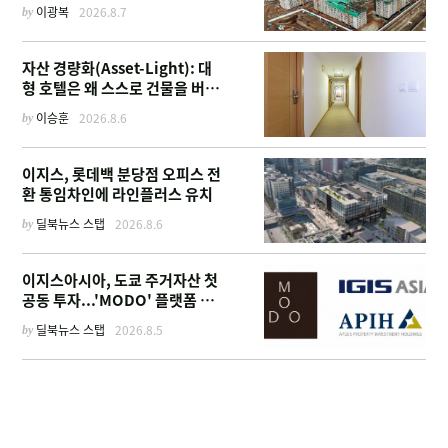
부터 계열사 진출 위한 복합시설
by
이광복
2026.8.7
까지
자산 경량화(Asset-Light): 대
형 호텔은 왜 스스로 건물을 버리
고 '이름'만 팔기 시작했을까
by
이승훈
2026.8.6
이지스, 롯데백 분당점 오피스 전
환 통임차인에 라인플러스 유치
by
딜북뉴스 스탭
2026.8.6
이지스아시아, 도쿄 주거자산 첫
공동 투자...'MODO' 플랫폼 가
동
by
딜북뉴스 스탭
2026.8.5