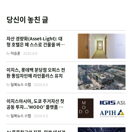
당신이 놓친 글
자산 경량화(Asset-Light): 대
형 호텔은 왜 스스로 건물을 버리
고 '이름'만 팔기 시작했을까
by
이승훈
2026.8.6
이지스, 롯데백 분당점 오피스 전
환 통임차인에 라인플러스 유치
by
딜북뉴스 스탭
2026.8.6
이지스아시아, 도쿄 주거자산 첫
공동 투자...'MODO' 플랫폼 가
동
by
딜북뉴스 스탭
2026.8.5