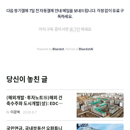
다음 정기결제 7일 전 자동결제 안내 메일을 보내드립니다. 걱정 없이 유료 구
독하세요.
이미 구독 중이시면
로그인
하세요
Powered by
Bluedot
, Partner of
BluedotAI
당신이 놓친 글
(해외개발·투자노트⑮)해외 건
축수주와 도시개발(상): EDCF
부터 계열사 진출 위한 복합시설
by
이광복
2026.8.7
까지
국민연금, 국내부동산 오퍼튜니