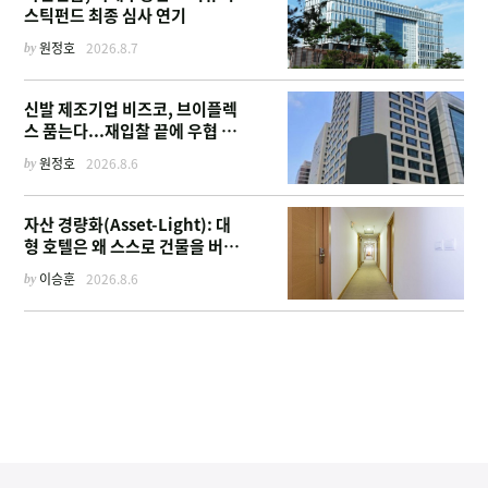
스틱펀드 최종 심사 연기
by
원정호
2026.8.7
신발 제조기업 비즈코, 브이플렉
스 품는다...재입찰 끝에 우협 선
정
by
원정호
2026.8.6
자산 경량화(Asset-Light): 대
형 호텔은 왜 스스로 건물을 버리
고 '이름'만 팔기 시작했을까
by
이승훈
2026.8.6