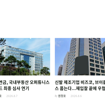
연금, 국내부동산 오퍼튜니스
신발 제조기업 비즈코, 브이
드 최종 심사 연기
스 품는다...재입찰 끝에 우협
정
호
2026.8.7
by
원정호
2026.8.6