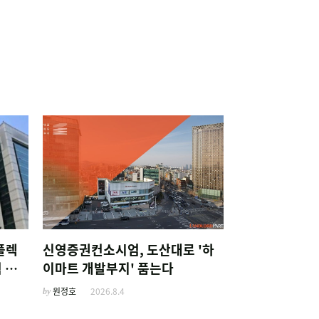
플렉
신영증권컨소시엄, 도산대로 '하
 선
이마트 개발부지' 품는다
by
원정호
2026.8.4