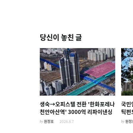
당신이 놓친 글
생숙→오피스텔 전환 '한화포레나
국민
천안아산역' 3000억 리파이낸싱
틱펀
by
원정호
2026.8.7
by
원정