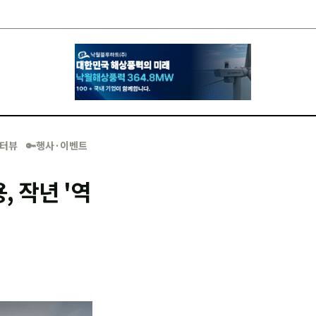
·인터뷰
🔑행사·이벤트
, 작년 '역