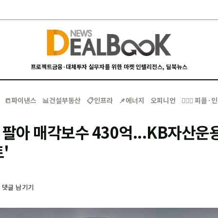
프로젝트금융·대체투자 실무자를 위한 마켓 인텔리전스, 딜북뉴스
📒파이낸스
📊건설부동산
📋인프라
📌에너지
오피니언
🙋🏻‍♂️ 피플
 팔아 매각보수 430억...KB자산운용
'
-
댓글 남기기