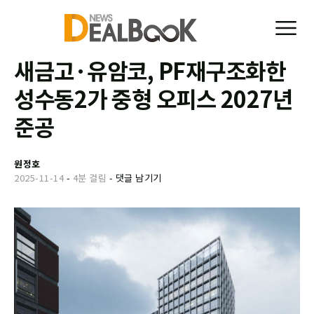
새금고·유암코, PF재구조화한
성수동2가 중형 오피스 2027년
준공
원정호
2025-11-14
-
4분 걸림
-
댓글 남기기