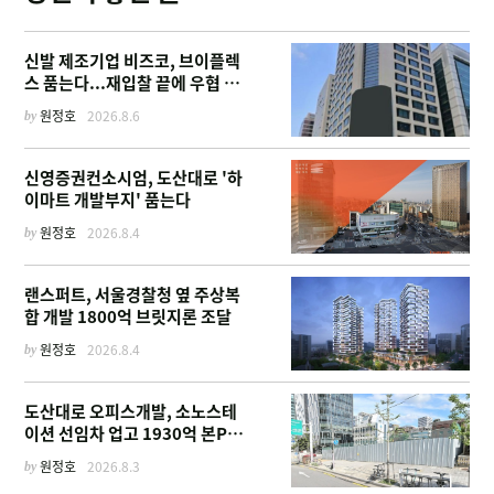
신발 제조기업 비즈코, 브이플렉
스 품는다...재입찰 끝에 우협 선
정
by
원정호
2026.8.6
신영증권컨소시엄, 도산대로 '하
이마트 개발부지' 품는다
by
원정호
2026.8.4
랜스퍼트, 서울경찰청 옆 주상복
합 개발 1800억 브릿지론 조달
by
원정호
2026.8.4
도산대로 오피스개발, 소노스테
이션 선임차 업고 1930억 본PF
확보
by
원정호
2026.8.3