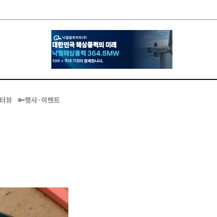
·인터뷰
🔑행사·이벤트