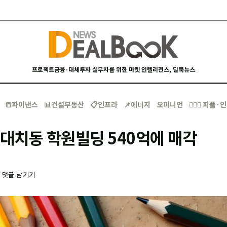
프로젝트금융·대체투자 실무자를 위한 마켓 인텔리전스, 딜북뉴스
📒파이낸스
📊건설부동산
📋인프라
📌에너지
오피니언
🙋🏻‍♂️ 피플
 대치동 학원빌딩 540억에 매각
-
댓글 남기기