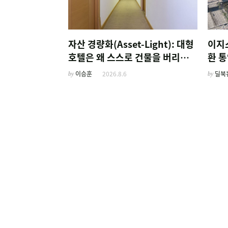
자산 경량화(Asset-Light): 대형
이지
호텔은 왜 스스로 건물을 버리고
환 
'이름'만 팔기 시작했을까
by
이승훈
2026.8.6
by
딜북