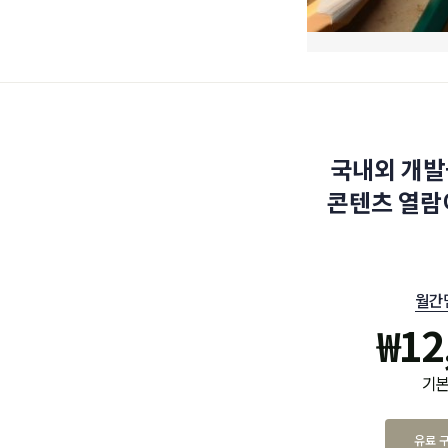
국내외 개발
콘텐츠 열람
월간
₩
12
기본
유료 