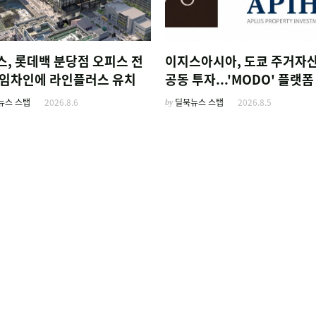
스, 롯데백 분당점 오피스 전
이지스아시아, 도쿄 주거자산
통임차인에 라인플러스 유치
공동 투자...'MODO' 플랫폼
뉴스 스탭
2026.8.6
by
딜북뉴스 스탭
2026.8.5