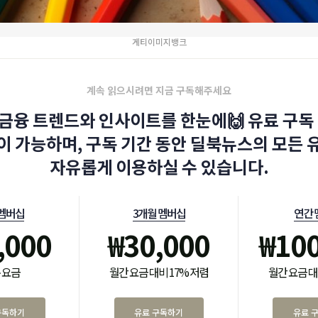
게티이미지뱅크
계속 읽으시려면 지금 구독해주세요
금융 트렌드와 인사이트를 한눈에🙌 유료 구독 
이 가능하며, 구독 기간 동안 딜북뉴스의 모든 
자유롭게 이용하실 수 있습니다.
 멤버십
3개월 멤버십
연간 
,000
₩
30,000
₩
10
 요금
월간 요금 대비 17% 저렴
월간 요금 대
구독하기
유료 구독하기
유료 