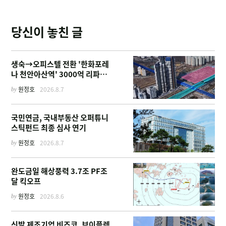
당신이 놓친 글
생숙→오피스텔 전환 '한화포레
나 천안아산역' 3000억 리파이
낸싱
by
원정호
2026.8.7
국민연금, 국내부동산 오퍼튜니
스틱펀드 최종 심사 연기
by
원정호
2026.8.7
완도금일 해상풍력 3.7조 PF조
달 킥오프
by
원정호
2026.8.6
신발 제조기업 비즈코, 브이플렉