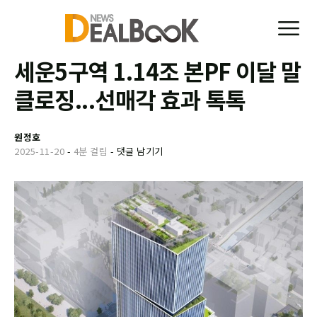
세운5구역 1.14조 본PF 이달 말
클로징...선매각 효과 톡톡
원정호
2025-11-20
-
4분 걸림
-
댓글 남기기