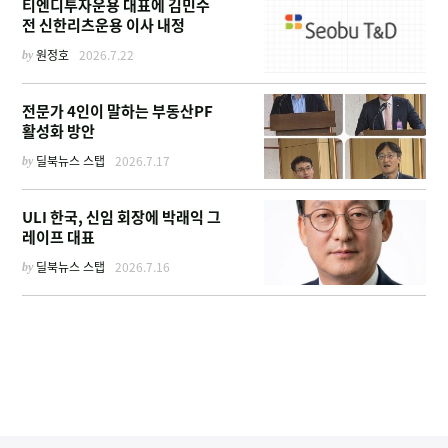
티엔디투자운용 대표에 김민수
전 신한리츠운용 이사 내정
by
원정호
2026.7.22
전문가 4인이 말하는 부동산PF
활성화 방안
by
딜북뉴스 스탭
2026.7.17
ULI 한국, 신임 회장에 박래익 그
레이프 대표
by
딜북뉴스 스탭
2026.7.16