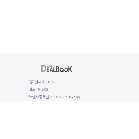
(주)인프라와이드
대표 : 원정호
사업자등록번호 : 340-86-02365
(06149) 서울특별시 강남구 선릉로 529 함양재빌딩 2층, 2008호
대표전화 : 전화번호: 070-8979-4992, 팩스번호: 0504-333-5985
개인정보보호 책임자 : 모희선
인터넷신문 등록번호: 서울 아54136 등록일 2022년1월25일 발행일 
호책임자 모희선 이용·제휴·법인단체구독 등 기타 문의: news@dealboo