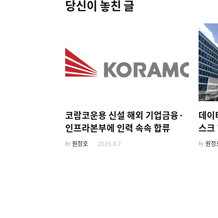
당신이 놓친 글
코람코운용 신설 해외 기업금융·
데이
인프라본부에 인력 속속 합류
스크 
by
원정호
2026.8.7
by
원정