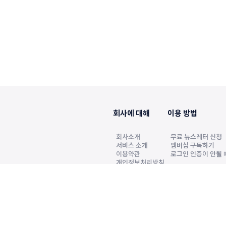
회사에 대해
이용 방법
회사소개
무료 뉴스레터 신청
서비스 소개
멤버십 구독하기
이용약관
로그인 인증이 안될 
개인정보처리방침
2022년6월7일 발행인·편집인 원정호, 청소년보
k.co.kr