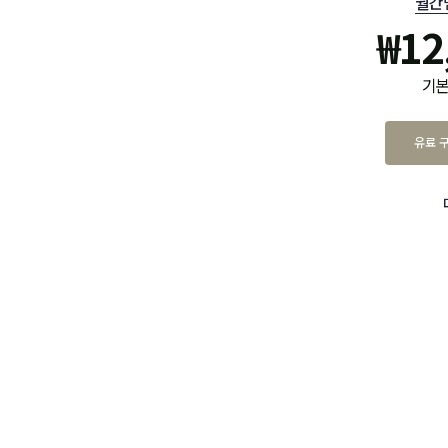
월간
₩
12
기본
유료 