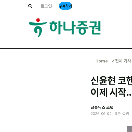
로그인
구독하기
Home
✔︎전체 기사
신윤현 코
이제 시작.
딜북뉴스 스탭
2026-06-02
-
5분 걸림