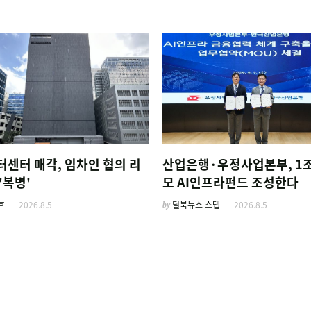
터센터 매각, 임차인 협의 리
산업은행·우정사업본부, 1조
'복병'
모 AI인프라펀드 조성한다
호
2026.8.5
by
딜북뉴스 스탭
2026.8.5