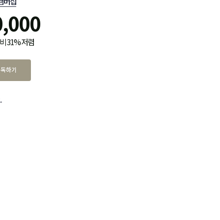
멤버십
0,000
비 31% 저렴
구독하기
.