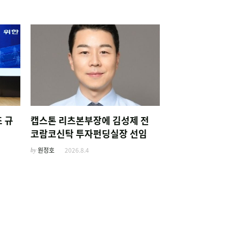
 규
캡스톤 리츠본부장에 김성제 전
코람코신탁 투자펀딩실장 선임
by
원정호
2026.8.4