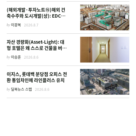
(해외개발·투자노트⑮)해외 건
축수주와 도시개발(상): EDCF
부터 계열사 진출 위한 복합시설
by
이광복
2026.8.7
까지
자산 경량화(Asset-Light): 대
형 호텔은 왜 스스로 건물을 버리
고 '이름'만 팔기 시작했을까
by
이승훈
2026.8.6
이지스, 롯데백 분당점 오피스 전
환 통임차인에 라인플러스 유치
by
딜북뉴스 스탭
2026.8.6