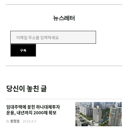
뉴스레터
이메일 주소를 입력하세요
구독
당신이 놓친 글
임대주택에 꽂힌 하나대체투자
운용, 내년까지 2000채 확보
by
원정호
2026.8.9