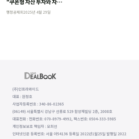
"쿠폰형 자산 투자와 자산
내 세분화 능력 중요"
행정공제회
2025년 4월 29일
(주)인프라와이드
대표 : 원정호
사업자등록번호 : 340-86-02365
(06149) 서울특별시 강남구 선릉로 529 함양재빌딩 2층, 2008호
대표전화 : 전화번호: 070-8979-4992, 팩스번호: 0504-333-5985
개인정보보호 책임자 : 모희선
인터넷신문 등록번호: 서울 아54136 등록일 2022년1월25일 발행일 2022