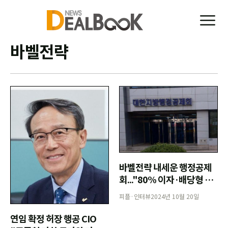
바벨전략
바벨전략 내세운 행정공제
회..."80% 이자·배당형 자
산-20% 고수익 지분투자"
피플·인터뷰
2024년 10월 20일
연임 확정 허장 행공 CIO