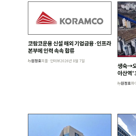
코람코운용 신설 해외 기업금융·인프라
본부에 인력 속속 합류
원정호
피플·인터뷰
2026년 8월 7일
by
생숙→오
아산역' 
원정호
파
by