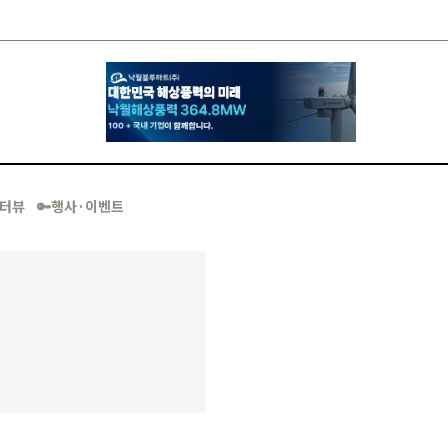
·인터뷰
🔑행사·이벤트