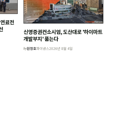
 연료전
선
신영증권컨소시엄, 도산대로 '하이마트
개발부지' 품는다
원정호
파이낸스
2026년 8월 4일
by