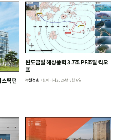
완도금일 해상풍력 3.7조 PF조달 킥오
프
니스틱펀
원정호
그린에너지
2026년 8월 6일
by