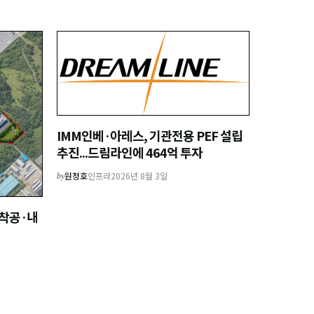
IMM인베·아레스, 기관전용 PEF 설립
추진...드림라인에 464억 투자
원정호
인프라
2026년 8월 3일
by
말 착공·내