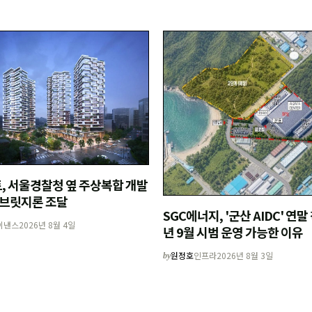
, 서울경찰청 옆 주상복합 개발
 브릿지론 조달
SGC에너지, '군산 AIDC' 연
이낸스
2026년 8월 4일
년 9월 시범 운영 가능한 이유
원정호
인프라
2026년 8월 3일
by