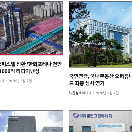
피스텔 전환 '한화포레나 천안
3000억 리파이낸싱
국민연금, 국내부동산 오퍼튜
이낸스
2026년 8월 7일
드 최종 심사 연기
원정호
파이낸스
2026년 8월 7일
by