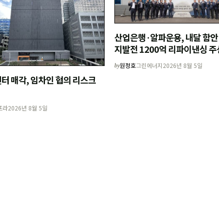
산업은행·알파운용, 내달 함안
지발전 1200억 리파이낸싱 주
원정호
그린에너지
2026년 8월 5일
by
터 매각, 임차인 협의 리스크
프라
2026년 8월 5일