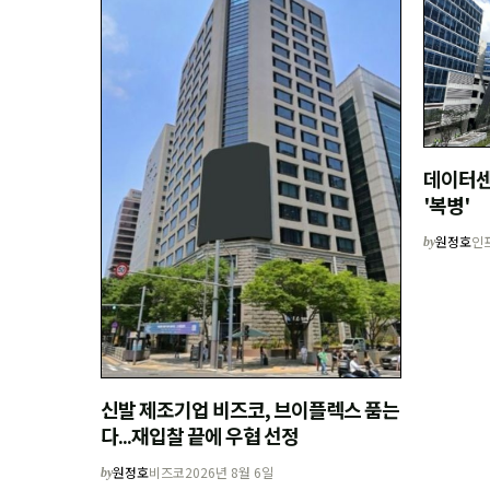
데이터센
'복병'
원정호
인
by
신발 제조기업 비즈코, 브이플렉스 품는
다...재입찰 끝에 우협 선정
원정호
비즈코
2026년 8월 6일
by