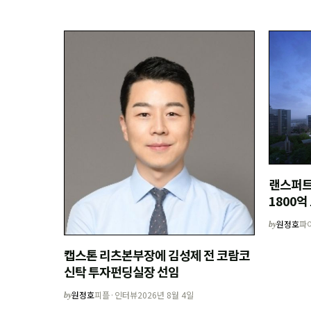
랜스퍼트
1800억
원정호
파
by
캡스톤 리츠본부장에 김성제 전 코람코
신탁 투자펀딩실장 선임
원정호
피플·인터뷰
2026년 8월 4일
by