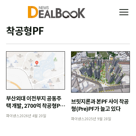
착공형PF
부산외대 이전부지 공동주
브릿지론과 본PF 사이 착공
택 개발, 2700억 착공형PF
형(Pre)PF가 늘고 있다
조달
파이낸스
2026년 4월 20일
파이낸스
2025년 9월 28일