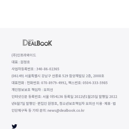
(주)인프라와이드
대표 : 원정호
사업자등록번호 : 340-86-02365
(06149) 서울특별시 강남구 선릉로 529 함양재빌딩 2층, 2008호
대표전화 : 전화번호: 070-8979-4992, 팩스번호: 0504-333-5985
개인정보보호 책임자 : 모희선
인터넷신문 등록번호: 서울 아54136 등록일 2022년1월25일 발행일 2022
년6월7일 발행인·편집인 원정호, 청소년보호책임자 모희선 이용·제휴·법
인단체구독 등 기타 문의: news@dealbook.co.kr