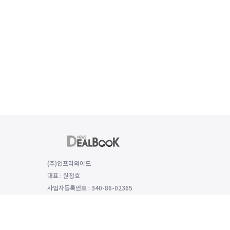
(주)인프라와이드
대표 : 원정호
사업자등록번호 : 340-86-02365
(06149) 서울특별시 강남구 선릉로 529 함양재빌딩 2층, 2008호
대표전화 : 전화번호: 070-8979-4992, 팩스번호: 0504-333-5985
개인정보보호 책임자 : 모희선