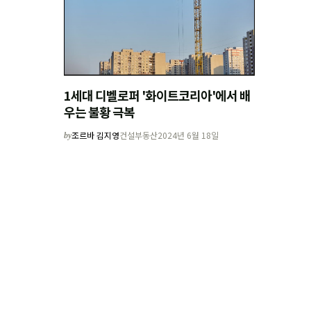
1세대 디벨로퍼 '화이트코리아'에서 배
우는 불황 극복
조르바 김지영
건설부동산
2024년 6월 18일
by