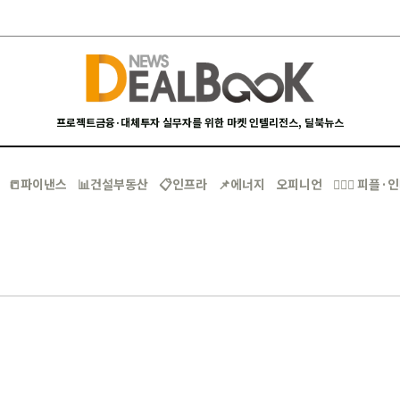
프로젝트금융·대체투자 실무자를 위한 마켓 인텔리전스, 딜북뉴스
📒파이낸스
📊건설부동산
📋인프라
📌에너지
오피니언
🙋🏻‍♂️ 피플