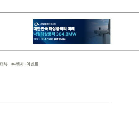
·인터뷰
🔑행사·이벤트