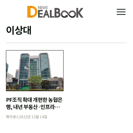
이상대
PF조직 확대 개편한 농협은
행, 내년 부동산·인프라시
장 새 바람 예고
파이낸스
2022년 12월 14일