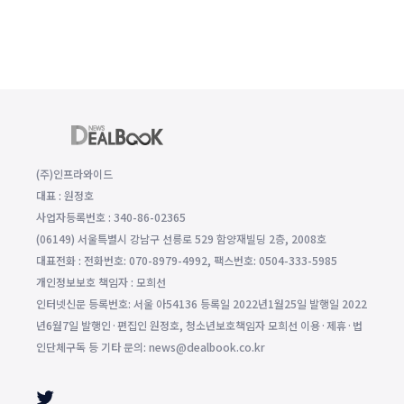
(주)인프라와이드
대표 : 원정호
사업자등록번호 : 340-86-02365
(06149) 서울특별시 강남구 선릉로 529 함양재빌딩 2층, 2008호
대표전화 : 전화번호: 070-8979-4992, 팩스번호: 0504-333-5985
개인정보보호 책임자 : 모희선
인터넷신문 등록번호: 서울 아54136 등록일 2022년1월25일 발행일 2022
년6월7일 발행인·편집인 원정호, 청소년보호책임자 모희선 이용·제휴·법
인단체구독 등 기타 문의: news@dealbook.co.kr