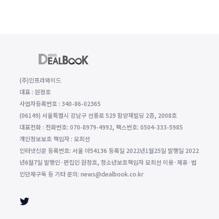
(주)인프라와이드
대표 : 원정호
사업자등록번호 : 340-86-02365
(06149) 서울특별시 강남구 선릉로 529 함양재빌딩 2층, 2008호
대표전화 : 전화번호: 070-8979-4992, 팩스번호: 0504-333-5985
개인정보보호 책임자 : 모희선
인터넷신문 등록번호: 서울 아54136 등록일 2022년1월25일 발행일 2022
년6월7일 발행인·편집인 원정호, 청소년보호책임자 모희선 이용·제휴·법
인단체구독 등 기타 문의: news@dealbook.co.kr