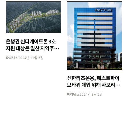
은행권 신디케이트론 3호
지원 대상은 일산 지역주택
조합사업
파이낸스
2024년 11월 5일
신한리츠운용, 패스트파이
브타워 매입 위해 사모리츠
550억 및 경락대출 790억
파이낸스
2024년 9월 2일
조달