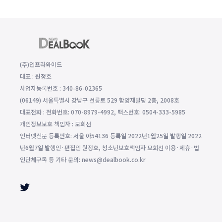
(주)인프라와이드
대표 : 원정호
사업자등록번호 : 340-86-02365
(06149) 서울특별시 강남구 선릉로 529 함양재빌딩 2층, 2008호
대표전화 : 전화번호: 070-8979-4992, 팩스번호: 0504-333-5985
개인정보보호 책임자 : 모희선
인터넷신문 등록번호: 서울 아54136 등록일 2022년1월25일 발행일 2022
년6월7일 발행인·편집인 원정호, 청소년보호책임자 모희선 이용·제휴·법
인단체구독 등 기타 문의: news@dealbook.co.kr