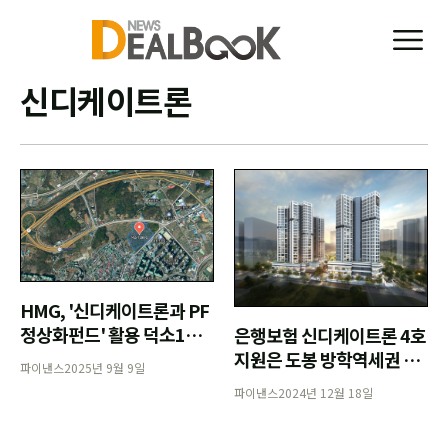
신디케이트론
HMG, '신디케이트론과 PF
정상화펀드' 활용 덕소1구
은행보험 신디케이트론 4호
역 브릿지론 확보
지원은 도봉 방학역세권 주
파이낸스
2025년 9월 9일
상복합개발사업
파이낸스
2024년 12월 18일