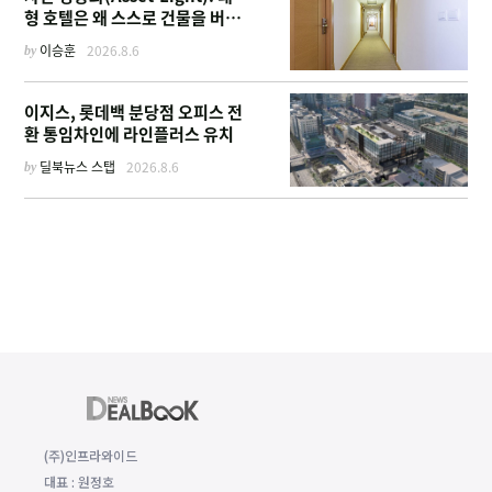
형 호텔은 왜 스스로 건물을 버리
고 '이름'만 팔기 시작했을까
by
이승훈
2026.8.6
이지스, 롯데백 분당점 오피스 전
환 통임차인에 라인플러스 유치
by
딜북뉴스 스탭
2026.8.6
(주)인프라와이드
대표 : 원정호