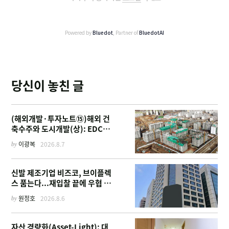
Powered by
Bluedot
, Partner of
BluedotAI
당신이 놓친 글
(해외개발·투자노트⑮)해외 건
축수주와 도시개발(상): EDCF
부터 계열사 진출 위한 복합시설
by
이광복
2026.8.7
까지
신발 제조기업 비즈코, 브이플렉
스 품는다...재입찰 끝에 우협 선
정
by
원정호
2026.8.6
자산 경량화(Asset-Light): 대