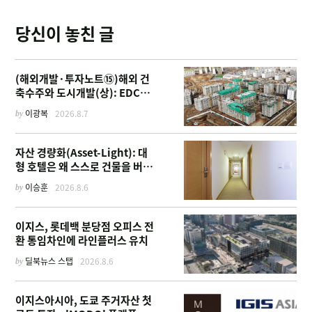
당신이 놓친 글
(해외개발·투자노트⑮)해외 건
축수주와 도시개발(상): EDCF
부터 계열사 진출 위한 복합시설
by
이광복
2026.8.7
까지
자산 경량화(Asset-Light): 대
형 호텔은 왜 스스로 건물을 버리
고 '이름'만 팔기 시작했을까
by
이승훈
2026.8.6
이지스, 롯데백 분당점 오피스 전
환 통임차인에 라인플러스 유치
by
딜북뉴스 스탭
2026.8.6
이지스아시아, 도쿄 주거자산 첫