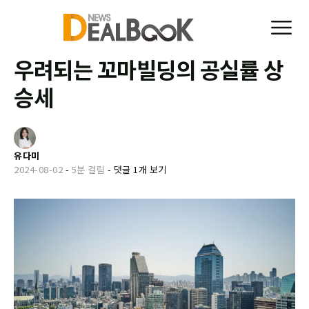
우려되는 꼬마빌딩의 공실률 상
승세
유다미
2024-08-02
-
5분 걸림
-
댓글 1개 보기