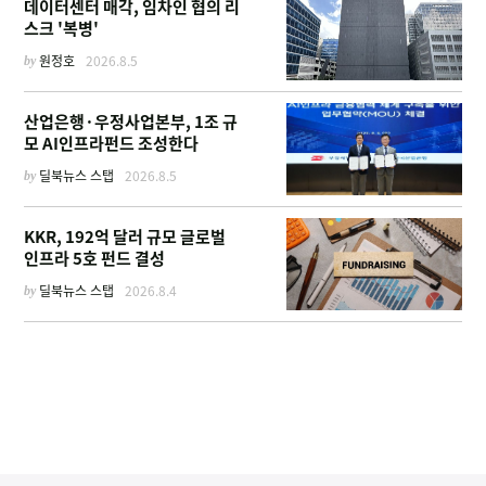
데이터센터 매각, 임차인 협의 리
스크 '복병'
by
원정호
2026.8.5
산업은행·우정사업본부, 1조 규
모 AI인프라펀드 조성한다
by
딜북뉴스 스탭
2026.8.5
KKR, 192억 달러 규모 글로벌
인프라 5호 펀드 결성
by
딜북뉴스 스탭
2026.8.4