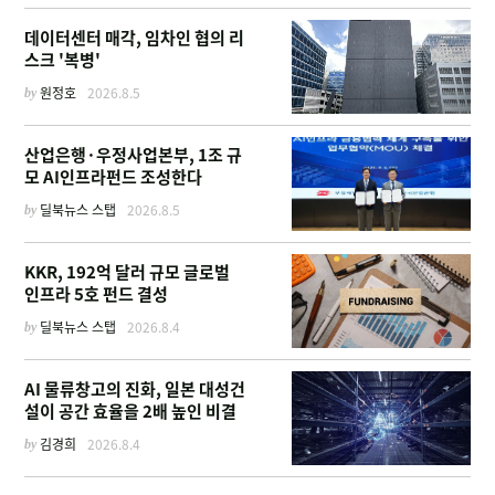
데이터센터 매각, 임차인 협의 리
스크 '복병'
by
원정호
2026.8.5
산업은행·우정사업본부, 1조 규
모 AI인프라펀드 조성한다
by
딜북뉴스 스탭
2026.8.5
KKR, 192억 달러 규모 글로벌
인프라 5호 펀드 결성
by
딜북뉴스 스탭
2026.8.4
AI 물류창고의 진화, 일본 대성건
설이 공간 효율을 2배 높인 비결
by
김경희
2026.8.4