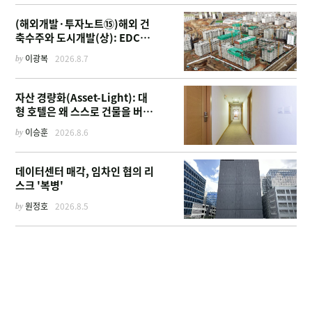
(해외개발·투자노트⑮)해외 건
축수주와 도시개발(상): EDCF
부터 계열사 진출 위한 복합시설
by
이광복
2026.8.7
까지
자산 경량화(Asset-Light): 대
형 호텔은 왜 스스로 건물을 버리
고 '이름'만 팔기 시작했을까
by
이승훈
2026.8.6
데이터센터 매각, 임차인 협의 리
스크 '복병'
by
원정호
2026.8.5