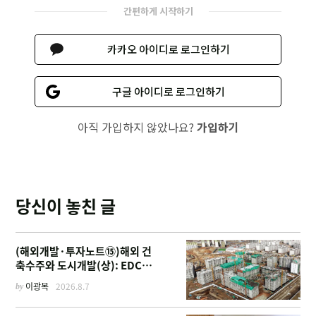
간편하게 시작하기
카카오 아이디로 로그인하기
구글 아이디로 로그인하기
아직 가입하지 않았나요?
가입하기
당신이 놓친 글
(해외개발·투자노트⑮)해외 건
축수주와 도시개발(상): EDCF
부터 계열사 진출 위한 복합시설
by
이광복
2026.8.7
까지