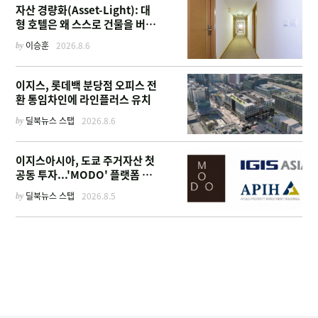
자산 경량화(Asset-Light): 대
형 호텔은 왜 스스로 건물을 버리
고 '이름'만 팔기 시작했을까
by
이승훈
2026.8.6
이지스, 롯데백 분당점 오피스 전
환 통임차인에 라인플러스 유치
by
딜북뉴스 스탭
2026.8.6
이지스아시아, 도쿄 주거자산 첫
공동 투자...'MODO' 플랫폼 가
동
by
딜북뉴스 스탭
2026.8.5