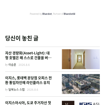
Powered by
Bluedot
, Partner of
BluedotAI
당신이 놓친 글
자산 경량화(Asset-Light): 대
형 호텔은 왜 스스로 건물을 버리
고 '이름'만 팔기 시작했을까
by
이승훈
2026.8.6
이지스, 롯데백 분당점 오피스 전
환 통임차인에 라인플러스 유치
by
딜북뉴스 스탭
2026.8.6
이지스아시아, 도쿄 주거자산 첫