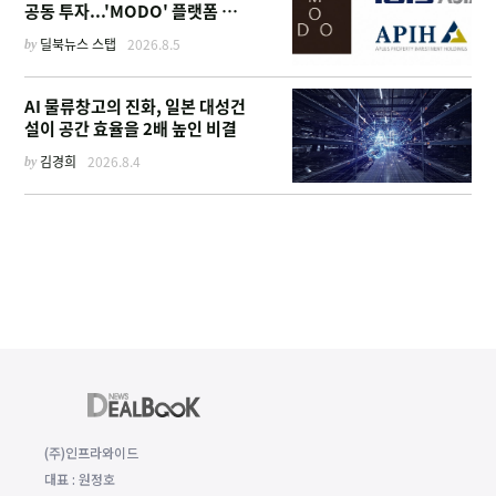
공동 투자...'MODO' 플랫폼 가
동
by
딜북뉴스 스탭
2026.8.5
AI 물류창고의 진화, 일본 대성건
설이 공간 효율을 2배 높인 비결
by
김경희
2026.8.4
(주)인프라와이드
대표 : 원정호