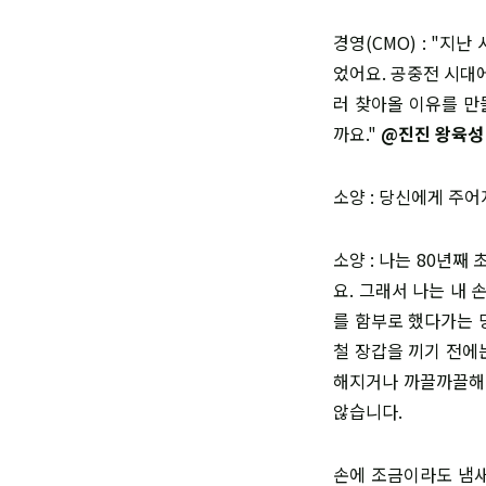
경영(CMO) : "지
었어요. 공중전 시대
러 찾아올 이유를 만
까요."
@진진 왕육성
소양 : 당신에게 주어
소양 : 나는 80년
요. 그래서 나는 내
를 함부로 했다가는 
철 장갑을 끼기 전에
해지거나 까끌까끌해지
않습니다.
손에 조금이라도 냄새