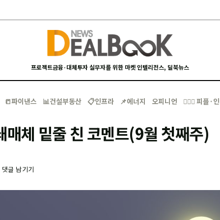
프로젝트금융·대체투자 실무자를 위한 마켓 인텔리전스, 딜북뉴스
📒파이낸스
📊건설부동산
📋인프라
📌에너지
오피니언
🙋🏻‍♂️ 피플
쇄매체 밑줄 친 코멘트(9월 첫째주)
-
댓글 남기기