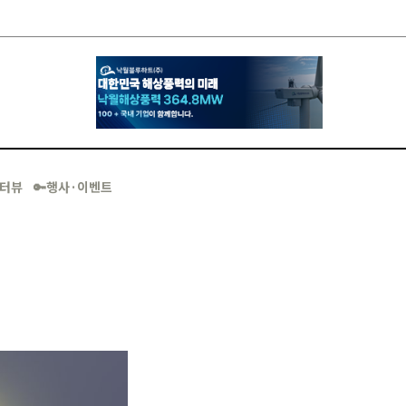
·인터뷰
🔑행사·이벤트