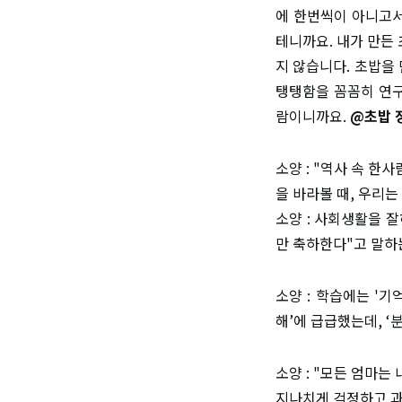
에 한번씩이 아니고서
테니까요. 내가 만든
지 않습니다. 초밥을
탱탱함을 꼼꼼히 연구
람이니까요.
@초밥 
소양 : "역사 속 한
을 바라볼 때, 우리는
소양 : 사회생활을 
만 축하한다"고 말하
소양 : 학습에는 '기
해’에 급급했는데, ‘
소양 : "모든 엄마는
지나치게 걱정하고 과