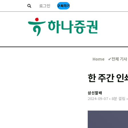
로그인
구독하기
Home
✔︎전체 기사
한 주간 인
삼신할배
2024-09-07
-
8분 걸림