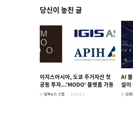
당신이 놓친 글
이지스아시아, 도쿄 주거자산 첫
AI 
공동 투자...'MODO' 플랫폼 가동
설이 
by
딜북뉴스 스탭
2026.8.5
by
김경