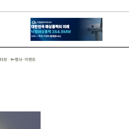
·인터뷰
🔑행사·이벤트