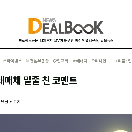
프로젝트금융·대체투자 실무자를 위한 마켓 인텔리전스, 딜북뉴스
📒파이낸스
📊건설부동산
📋인프라
📌에너지
오피니언
🙋🏻‍♂️ 피플
쇄매체 밑줄 친 코멘트
-
댓글 남기기