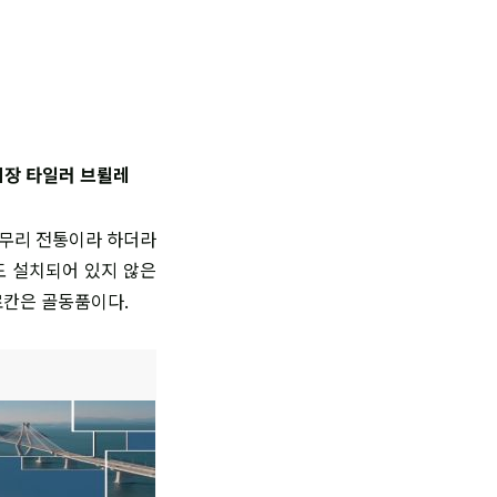
장 타일러 브륄레
아무리 전통이라 하더라
도 설치되어 있지 않은
료칸은 골동품이다.