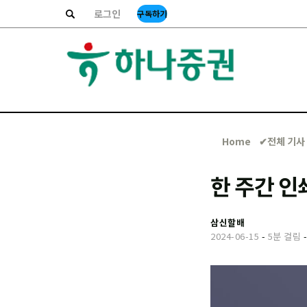
로그인
구독하기
Home
✔︎전체 기사
한 주간 인
삼신할배
2024-06-15
-
5분 걸림