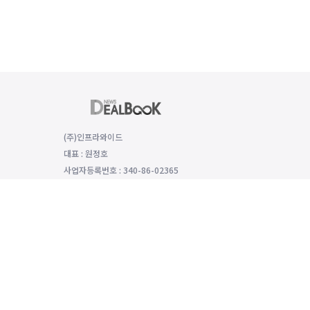
(주)인프라와이드
대표 : 원정호
사업자등록번호 : 340-86-02365
(06149) 서울특별시 강남구 선릉로 529 함양재빌딩 2층, 2008호
대표전화 : 전화번호: 070-8979-4992, 팩스번호: 0504-333-5985
개인정보보호 책임자 : 모희선
인터넷신문 등록번호: 서울 아54136 등록일 2022년1월25일 발행일 
호책임자 모희선 이용·제휴·법인단체구독 등 기타 문의: news@dealboo