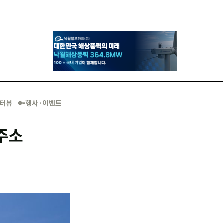
·인터뷰
🔑행사·이벤트
주소