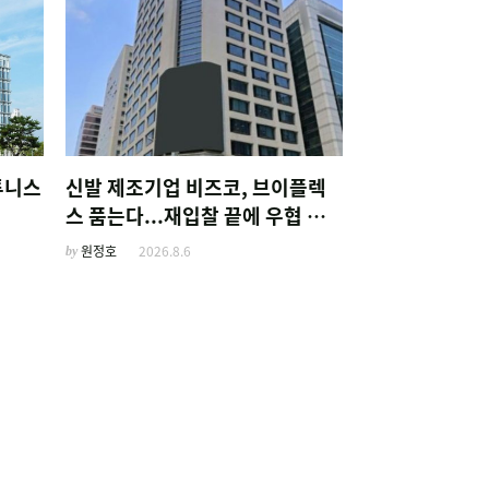
튜니스
신발 제조기업 비즈코, 브이플렉
스 품는다...재입찰 끝에 우협 선
정
by
원정호
2026.8.6