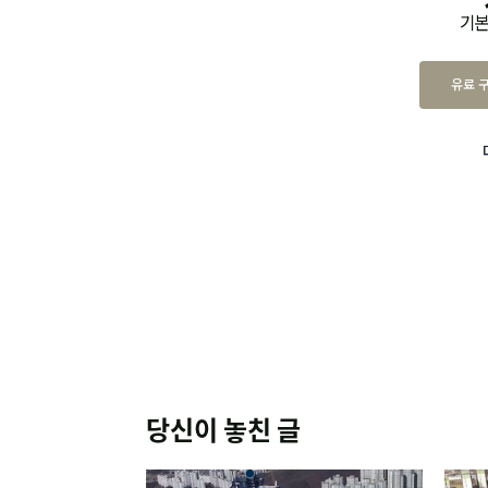
기본
유료 
당신이 놓친 글