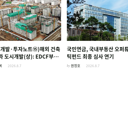
외개발·투자노트⑮)해외 건축
국민연금, 국내부동산 오퍼
 도시개발(상): EDCF부터
틱펀드 최종 심사 연기
사 진출 위한 복합시설까지
복
2026.8.7
by
원정호
2026.8.7