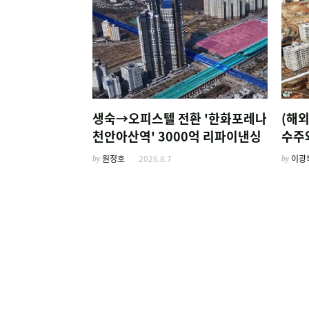
생숙→오피스텔 전환 '한화포레나
(해
천안아산역' 3000억 리파이낸싱
수주와
계열
by
원정호
2026.8.7
by
이광