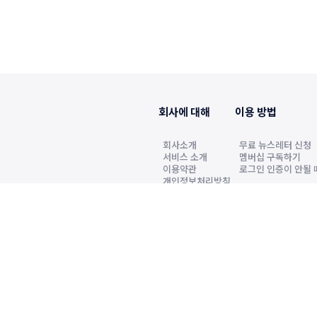
회사에 대해
이용 방법
회사소개
무료 뉴스레터 신청
서비스 소개
멤버십 구독하기
이용약관
로그인 인증이 안될 
개인정보처리방침
2022년6월7일 발행인·편집인 원정호, 청소년보
k.co.kr