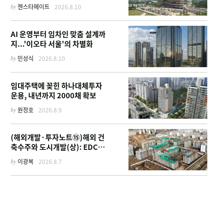
by
젠스타메이트
2026.8.10
AI 운영부터 임차인 맞춤 설계까
지...'이오타 서울'의 차별화
by
민성식
2026.8.10
임대주택에 꽂힌 하나대체투자
운용, 내년까지 2000채 확보
by
원정호
2026.8.9
(해외개발·투자노트⑮)해외 건
축수주와 도시개발(상): EDCF
부터 계열사 진출 위한 복합시설
by
이광복
2026.8.7
까지