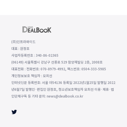
(주)인프라와이드
대표 : 원정호
사업자등록번호 : 340-86-02365
(06149) 서울특별시 강남구 선릉로 529 함양재빌딩 2층, 2008호
대표전화 : 전화번호: 070-8979-4992, 팩스번호: 0504-333-5985
개인정보보호 책임자 : 모희선
인터넷신문 등록번호: 서울 아54136 등록일 2022년1월25일 발행일 2022
년6월7일 발행인·편집인 원정호, 청소년보호책임자 모희선 이용·제휴·법
인단체구독 등 기타 문의: news@dealbook.co.kr