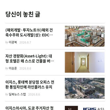
당신이 놓친 글
(해외개발·투자노트⑮)해외 건
축수주와 도시개발(상): EDCF
부터 계열사 진출 위한 복합시설
by
이광복
2026.8.7
까지
자산 경량화(Asset-Light): 대
형 호텔은 왜 스스로 건물을 버리
고 '이름'만 팔기 시작했을까
by
이승훈
2026.8.6
이지스, 롯데백 분당점 오피스 전
환 통임차인에 라인플러스 유치
by
딜북뉴스 스탭
2026.8.6
이지스아시아, 도쿄 주거자산 첫