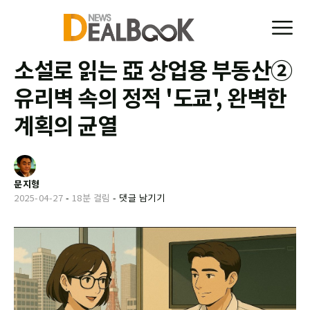
소설로 읽는 亞 상업용 부동산②
유리벽 속의 정적 '도쿄', 완벽한
계획의 균열
문지형
2025-04-27
-
18분 걸림
-
댓글 남기기