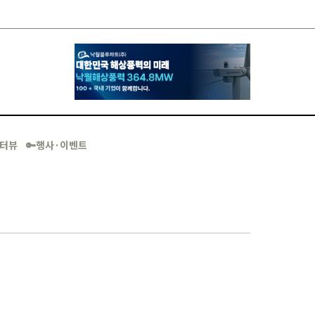
·인터뷰
🔑행사·이벤트