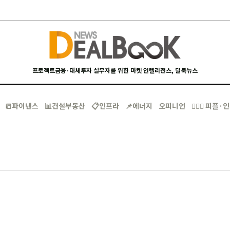
프로젝트금융·대체투자 실무자를 위한 마켓 인텔리전스, 딜북뉴스
📒파이낸스
📊건설부동산
📋인프라
📌에너지
오피니언
🙋🏻‍♂️ 피플