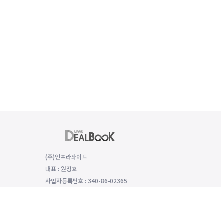
(주)인프라와이드
대표 : 원정호
사업자등록번호 : 340-86-02365
(06149) 서울특별시 강남구 선릉로 529 함양재빌딩 2층, 2008호
대표전화 : 전화번호: 070-8979-4992, 팩스번호: 0504-333-5985
개인정보보호 책임자 : 모희선