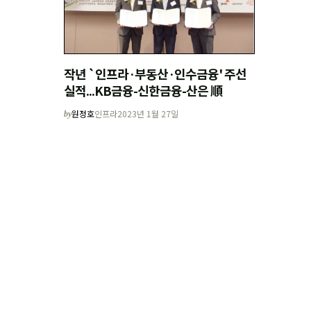
작년 `인프라·부동산·인수금융' 주선
실적...KB금융-신한금융-산은 順
원정호
인프라
2023년 1월 27일
by