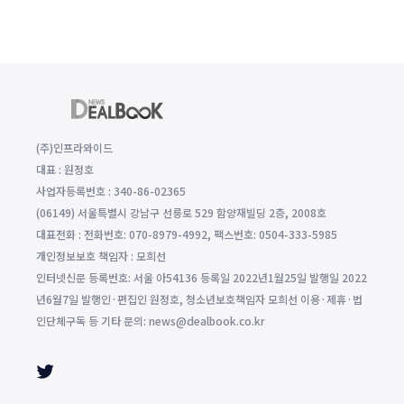
(주)인프라와이드
대표 : 원정호
사업자등록번호 : 340-86-02365
(06149) 서울특별시 강남구 선릉로 529 함양재빌딩 2층, 2008호
대표전화 : 전화번호: 070-8979-4992, 팩스번호: 0504-333-5985
개인정보보호 책임자 : 모희선
인터넷신문 등록번호: 서울 아54136 등록일 2022년1월25일 발행일 2022
년6월7일 발행인·편집인 원정호, 청소년보호책임자 모희선 이용·제휴·법
인단체구독 등 기타 문의: news@dealbook.co.kr