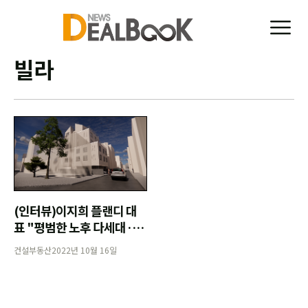
빌라
(인터뷰)이지희 플랜디 대
표 "평범한 노후 다세대·빌
라를 시장성 높은 주거 상품
건설부동산
2022년 10월 16일
으로 바꾸죠"