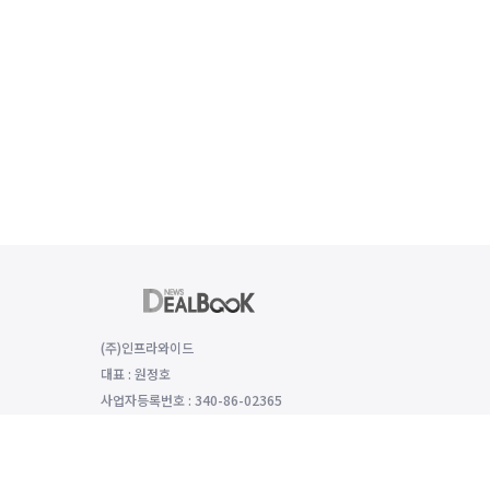
(주)인프라와이드
대표 : 원정호
사업자등록번호 : 340-86-02365
(06149) 서울특별시 강남구 선릉로 529 함양재빌딩 2층, 2008호
대표전화 : 전화번호: 070-8979-4992, 팩스번호: 0504-333-5985
개인정보보호 책임자 : 모희선