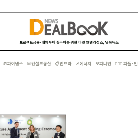
프로젝트금융·대체투자 실무자를 위한 마켓 인텔리전스, 딜북뉴스
📒파이낸스
📊건설부동산
📋인프라
📌에너지
오피니언
🙋🏻‍♂️ 피플