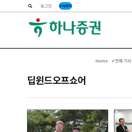
로그인
구독하기
Home
✔︎전체 기사
딥윈드오프쇼어