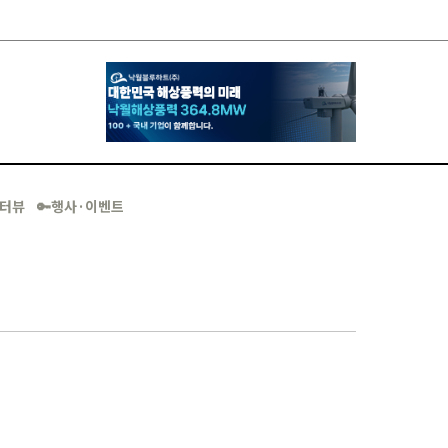
·인터뷰
🔑행사·이벤트