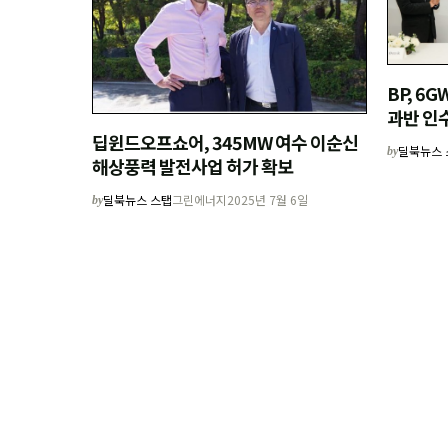
BP, 6
과반 인
딥윈드오프쇼어, 345MW 여수 이순신
딜북뉴스 
by
해상풍력 발전사업 허가 확보
딜북뉴스 스탭
그린에너지
2025년 7월 6일
by