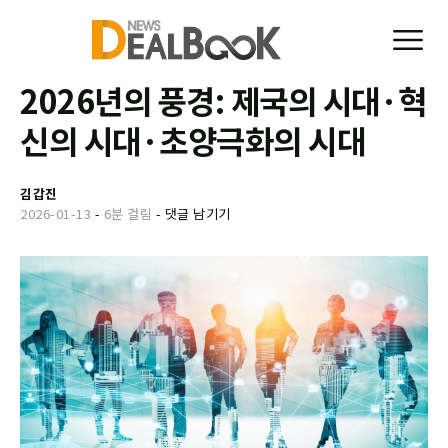
2026년의 풍경: 제국의 시대·혁
신의 시대·초양극화의 시대
김갑진
2026-01-13
-
6분 걸림
-
댓글 남기기