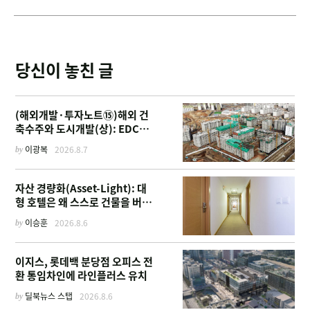
당신이 놓친 글
(해외개발·투자노트⑮)해외 건
축수주와 도시개발(상): EDCF
부터 계열사 진출 위한 복합시설
by
이광복
2026.8.7
까지
자산 경량화(Asset-Light): 대
형 호텔은 왜 스스로 건물을 버리
고 '이름'만 팔기 시작했을까
by
이승훈
2026.8.6
이지스, 롯데백 분당점 오피스 전
환 통임차인에 라인플러스 유치
by
딜북뉴스 스탭
2026.8.6